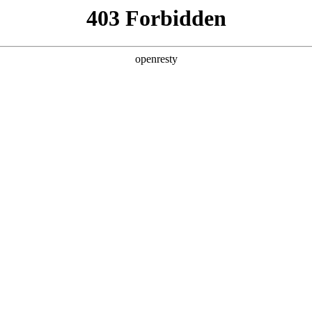
企业业务
个人业务
了解我们
投资者
EN
Global
的薪
在东升国际，除了舒适开放的办公环境，
东
办公休闲场所
年
我们还有室内健身房、咖啡厅、室外篮球
康
励
场、足球场，员工可获得休闲时光的中的
康
房
愉悦感受。在这里，每一位员工将收获自己
时
午
事业的起步、职场的蜕变 。
（
停
作
创新平台
投资者关系
婚
态
建
技术策源地开放课题
信息
科技知乎
公司公告
BOE创新
财务信息